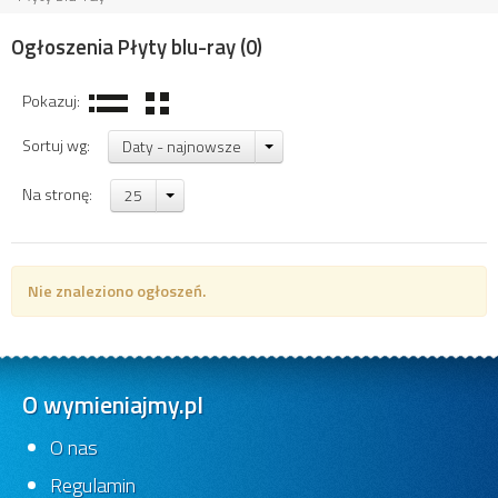
Ogłoszenia Płyty blu-ray
(0)
Pokazuj:
Sortuj wg:
Daty - najnowsze
Na stronę:
25
Nie znaleziono ogłoszeń.
O wymieniajmy.pl
O nas
Regulamin