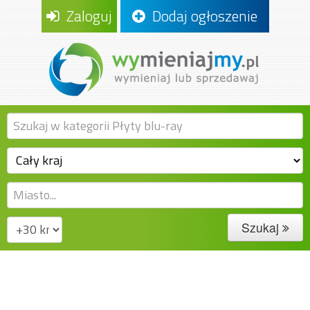
Zaloguj
Dodaj ogłoszenie
Szukaj