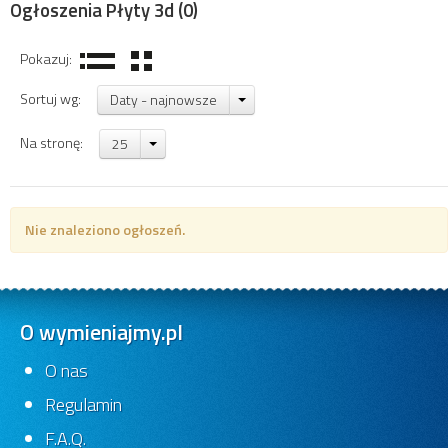
Ogłoszenia Płyty 3d
(0)
Pokazuj:
Sortuj wg:
Daty - najnowsze
Na stronę:
25
Nie znaleziono ogłoszeń.
O wymieniajmy.pl
O nas
Regulamin
F.A.Q.