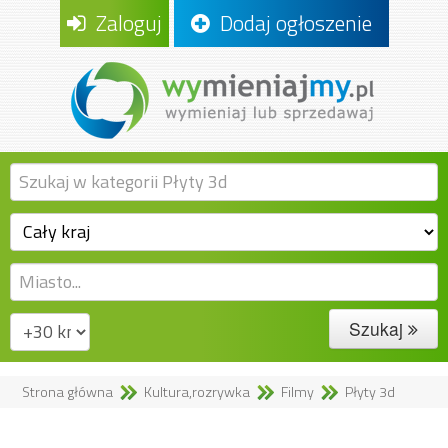
Zaloguj
Dodaj ogłoszenie
Szukaj
Strona główna
Kultura,rozrywka
Filmy
Płyty 3d