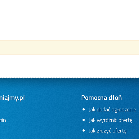
iajmy.pl
Pomocna dłoń
Jak dodać ogłoszenie
min
Jak wyróżnić ofertę
Jak złożyć ofertę