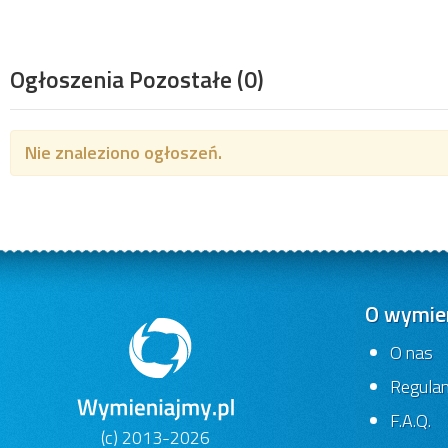
Ogłoszenia Pozostałe
(0)
Nie znaleziono ogłoszeń.
O wymien
O nas
Regula
F.A.Q.
(c) 2013-2026