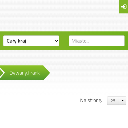
Dywany,firanki
Na stronę:
25