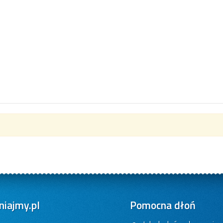
iajmy.pl
Pomocna dłoń