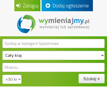
Zaloguj
Dodaj ogłoszenie
Szukaj