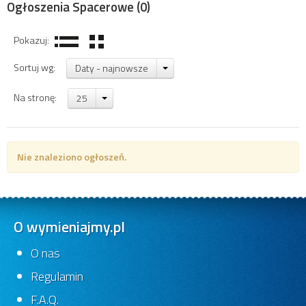
Ogłoszenia Spacerowe
(0)
Pokazuj:
Sortuj wg:
Daty - najnowsze
Na stronę:
25
Nie znaleziono ogłoszeń.
O wymieniajmy.pl
O nas
Regulamin
F.A.Q.