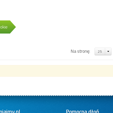
okie
Na stronę:
25
iajmy.pl
Pomocna dłoń