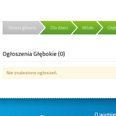
Strona główna
Dla dzieci
Wózki
Głęb
Ogłoszenia Głębokie
(0)
Nie znaleziono ogłoszeń.
O wymien