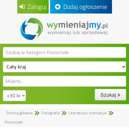
Zaloguj
Dodaj ogłoszenie
Szukaj
Strona główna
Fotografia
Literatura i instrukcje
Pozostałe