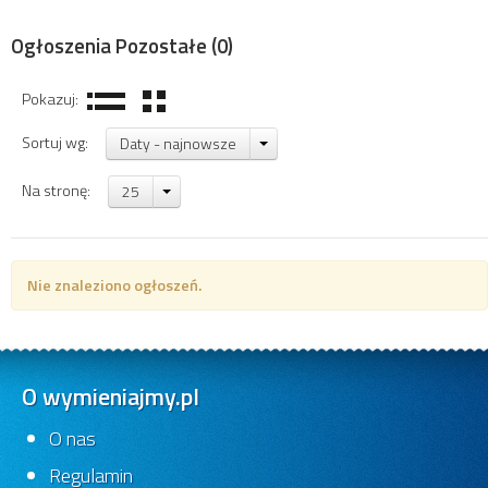
Ogłoszenia Pozostałe
(0)
Pokazuj:
Sortuj wg:
Daty - najnowsze
Na stronę:
25
Nie znaleziono ogłoszeń.
O wymieniajmy.pl
O nas
Regulamin