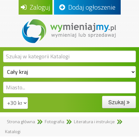
Zaloguj
Dodaj ogłoszenie
Szukaj
Strona główna
Fotografia
Literatura i instrukcje
Katalogi