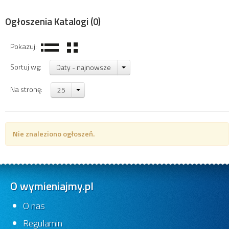
Ogłoszenia Katalogi
(0)
Pokazuj:
Sortuj wg:
Daty - najnowsze
Na stronę:
25
Nie znaleziono ogłoszeń.
O wymieniajmy.pl
O nas
Regulamin