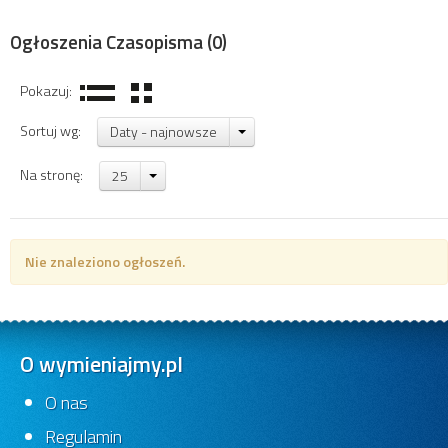
Ogłoszenia Czasopisma
(0)
Pokazuj:
Sortuj wg:
Daty - najnowsze
Na stronę:
25
Nie znaleziono ogłoszeń.
O wymieniajmy.pl
O nas
Regulamin