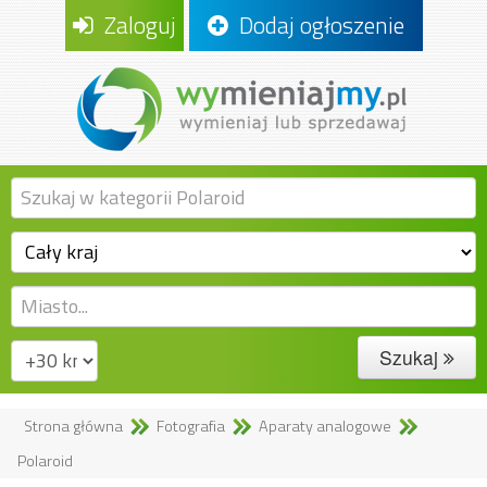
Zaloguj
Dodaj ogłoszenie
Szukaj
Strona główna
Fotografia
Aparaty analogowe
Polaroid