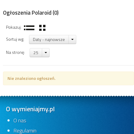
Ogłoszenia Polaroid
(0)
Pokazuj:
Sortuj wg:
Daty - najnowsze
Na stronę:
25
Nie znaleziono ogłoszeń.
O wymieniajmy.pl
O nas
Regulamin