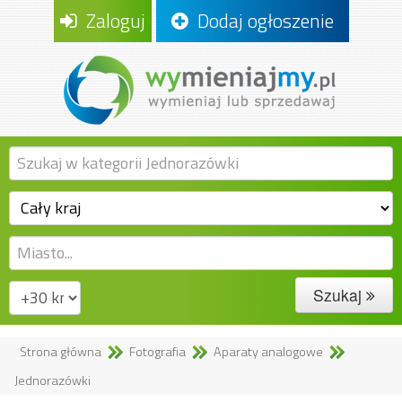
Zaloguj
Dodaj ogłoszenie
Szukaj
Strona główna
Fotografia
Aparaty analogowe
Jednorazówki