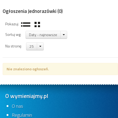
Ogłoszenia Jednorazówki
(0)
Pokazuj:
Sortuj wg:
Daty - najnowsze
Na stronę:
25
Nie znaleziono ogłoszeń.
O wymieniajmy.pl
O nas
Regulamin