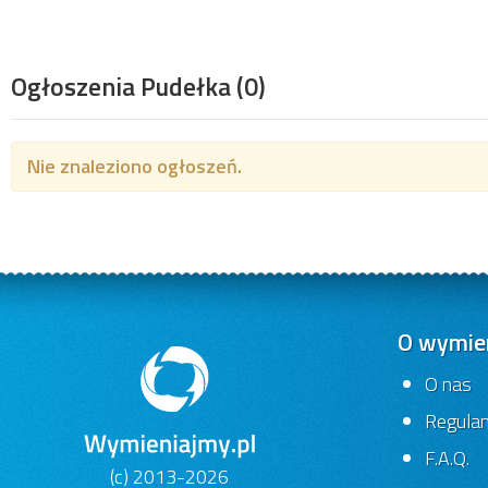
Ogłoszenia Pudełka
(0)
Nie znaleziono ogłoszeń.
O wymien
O nas
Regula
F.A.Q.
(c) 2013-2026