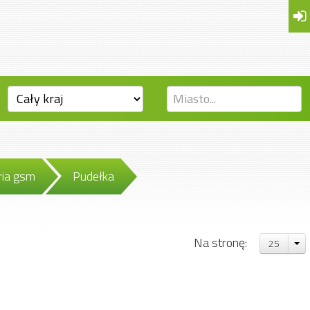
ria gsm
Pudełka
Na stronę:
25