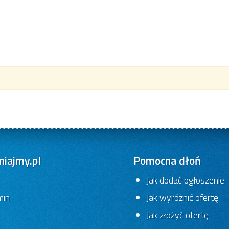
iajmy.pl
Pomocna dłoń
Jak dodać ogłoszenie
min
Jak wyróżnić ofertę
Jak złożyć ofertę