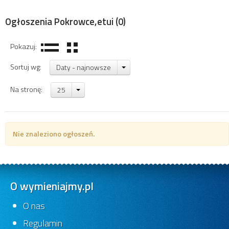
Ogłoszenia Pokrowce,etui
(0)
Pokazuj:
Sortuj wg:
Daty - najnowsze
Na stronę:
25
Nie znaleziono ogłoszeń.
O wymieniajmy.pl
O nas
Regulamin