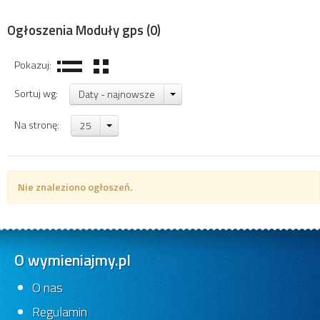
Ogłoszenia Moduły gps
(0)
Pokazuj:
Sortuj wg:
Daty - najnowsze
Na stronę:
25
Nie znaleziono ogłoszeń.
O wymieniajmy.pl
O nas
Regulamin