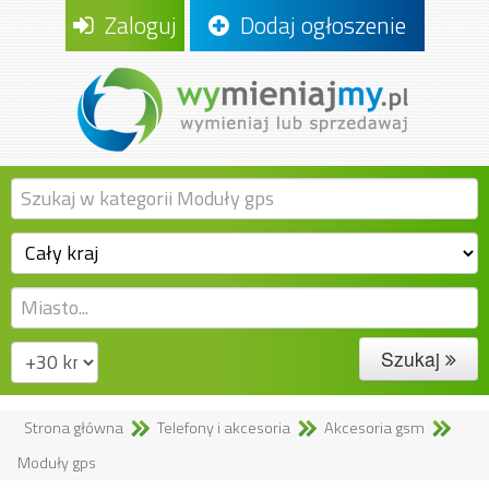
Zaloguj
Dodaj ogłoszenie
Szukaj
Strona główna
Telefony i akcesoria
Akcesoria gsm
Moduły gps