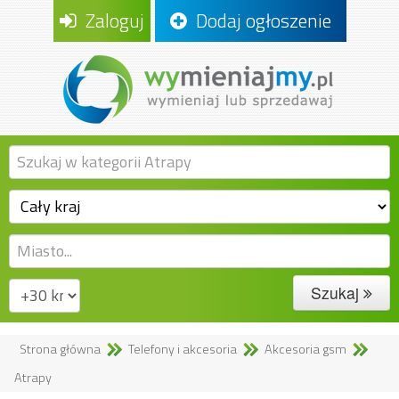
Zaloguj
Dodaj ogłoszenie
Szukaj
Strona główna
Telefony i akcesoria
Akcesoria gsm
Atrapy