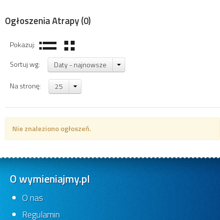
Ogłoszenia Atrapy
(0)
Pokazuj:
Sortuj wg:
Daty - najnowsze
Na stronę:
25
Nie znaleziono ogłoszeń.
O wymieniajmy.pl
O nas
Regulamin