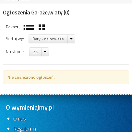
Ogłoszenia Garaże,wiaty
(0)
Pokazuj:
Sortuj wg:
Daty - najnowsze
Na stronę:
25
Nie znaleziono ogłoszeń.
O wymieniajmy.pl
O nas
Regulamin