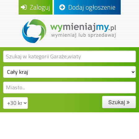
Zaloguj
Dodaj ogłoszenie
Szukaj