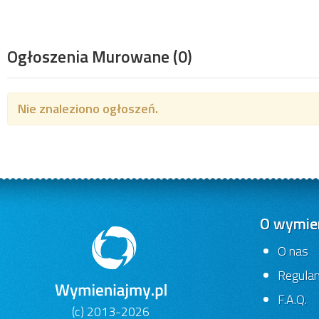
Ogłoszenia Murowane
(0)
Nie znaleziono ogłoszeń.
O wymien
O nas
Regula
F.A.Q.
(c) 2013-2026