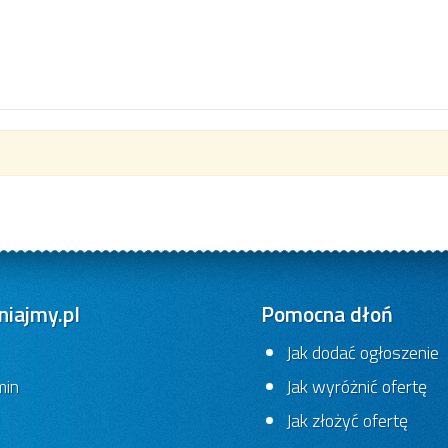
iajmy.pl
Pomocna dłoń
Jak dodać ogłoszenie
min
Jak wyróżnić ofertę
Jak złożyć ofertę