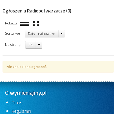
Ogłoszenia Radioodtwarzacze
(0)
Pokazuj:
Sortuj wg:
Daty - najnowsze
Na stronę:
25
Nie znaleziono ogłoszeń.
O wymieniajmy.pl
O nas
Regulamin