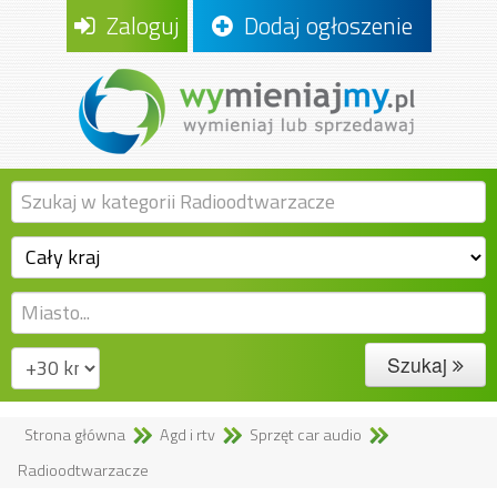
Zaloguj
Dodaj ogłoszenie
Szukaj
Strona główna
Agd i rtv
Sprzęt car audio
Radioodtwarzacze