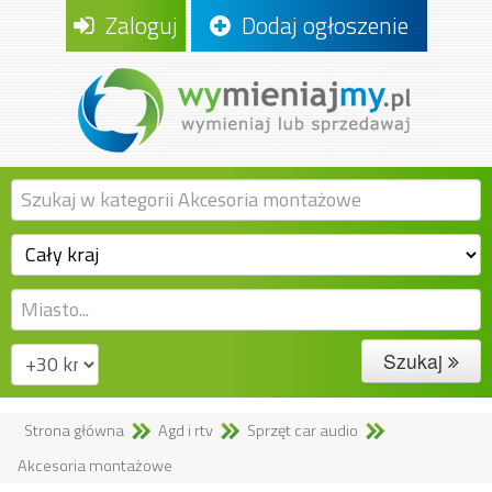
Zaloguj
Dodaj ogłoszenie
Szukaj
Strona główna
Agd i rtv
Sprzęt car audio
Akcesoria montażowe