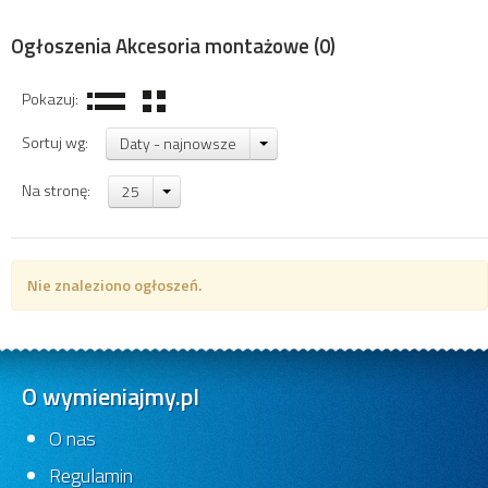
Ogłoszenia Akcesoria montażowe
(0)
Pokazuj:
Sortuj wg:
Daty - najnowsze
Na stronę:
25
Nie znaleziono ogłoszeń.
O wymieniajmy.pl
O nas
Regulamin