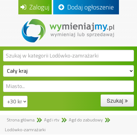
Zaloguj
Dodaj ogłoszenie
Szukaj
Strona główna
Agd i rtv
Agd do zabudowy
Lodówko-zamrażarki