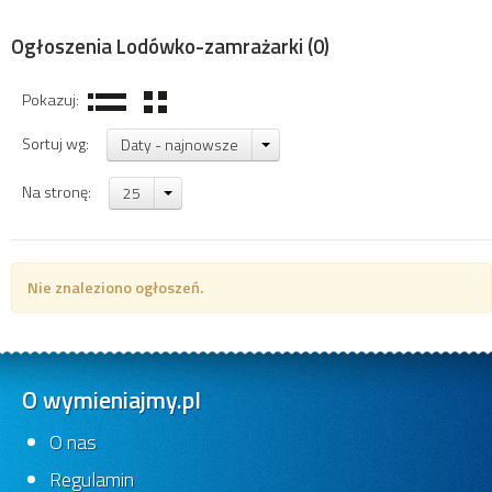
Ogłoszenia Lodówko-zamrażarki
(0)
Pokazuj:
Sortuj wg:
Daty - najnowsze
Na stronę:
25
Nie znaleziono ogłoszeń.
O wymieniajmy.pl
O nas
Regulamin