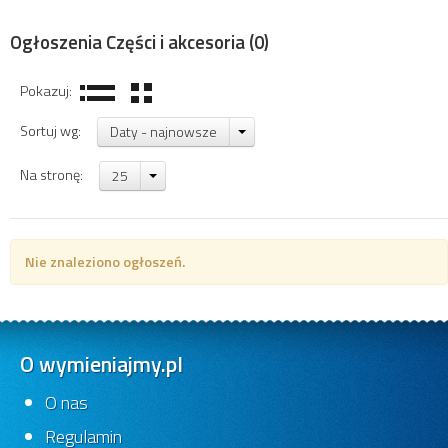
Ogłoszenia Części i akcesoria
(0)
Pokazuj:
Sortuj wg:
Daty - najnowsze
Na stronę:
25
Nie znaleziono ogłoszeń.
O wymieniajmy.pl
O nas
Regulamin