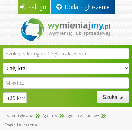
Zaloguj
Dodaj ogłoszenie
Szukaj
Strona główna
Agd i rtv
Agd do zabudowy
Części i akcesoria