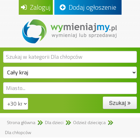
Zaloguj
Dodaj ogłoszenie
Szukaj
Strona główna
Dla dzieci
Odzież dziecięca
Dla chłopców