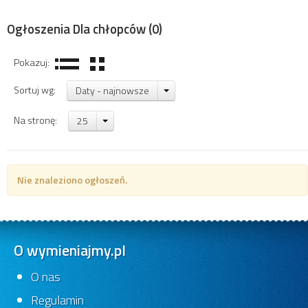
Ogłoszenia Dla chłopców
(0)
Pokazuj:
Sortuj wg:
Daty - najnowsze
Na stronę:
25
Nie znaleziono ogłoszeń.
O wymieniajmy.pl
O nas
Regulamin