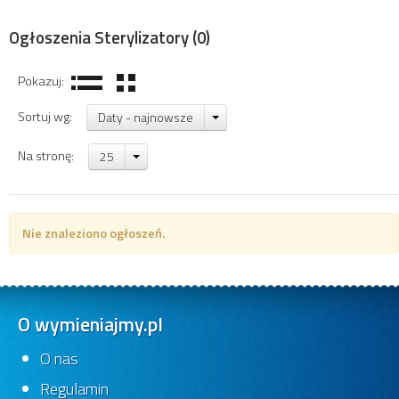
Ogłoszenia Sterylizatory
(0)
Pokazuj:
Sortuj wg:
Daty - najnowsze
Na stronę:
25
Nie znaleziono ogłoszeń.
O wymieniajmy.pl
O nas
Regulamin