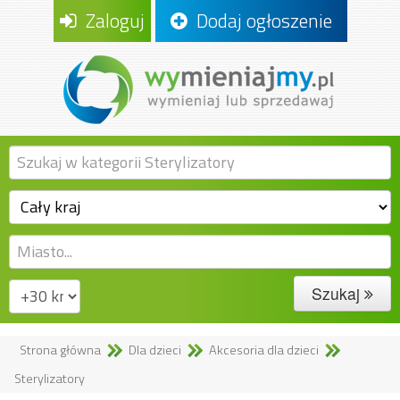
Zaloguj
Dodaj ogłoszenie
Szukaj
Strona główna
Dla dzieci
Akcesoria dla dzieci
Sterylizatory