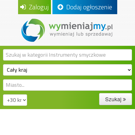
Zaloguj
Dodaj ogłoszenie
Szukaj