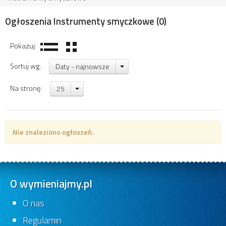
Ogłoszenia Instrumenty smyczkowe
(0)
Pokazuj:
Sortuj wg:
Daty - najnowsze
Na stronę:
25
Nie znaleziono ogłoszeń.
O wymieniajmy.pl
O nas
Regulamin