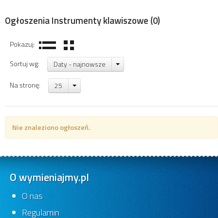
Ogłoszenia Instrumenty klawiszowe
(0)
Pokazuj:
Sortuj wg:
Daty - najnowsze
Na stronę:
25
Nie znaleziono ogłoszeń.
O wymieniajmy.pl
O nas
Regulamin