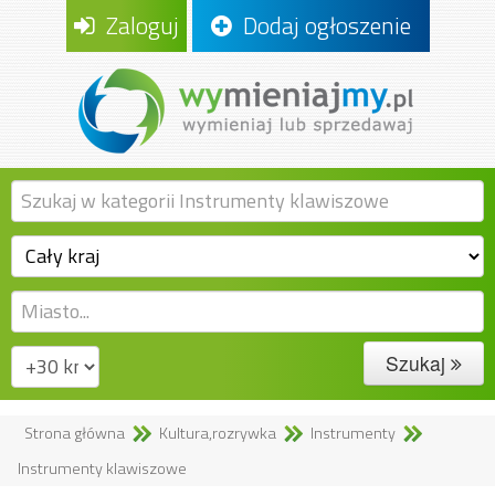
Zaloguj
Dodaj ogłoszenie
Szukaj
Strona główna
Kultura,rozrywka
Instrumenty
Instrumenty klawiszowe