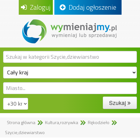
Zaloguj
Dodaj ogłoszenie
Szukaj
Strona główna
Kultura,rozrywka
Rękodzieło
Szycie,dziewiarstwo