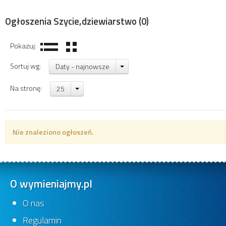
Ogłoszenia Szycie,dziewiarstwo
(0)
Pokazuj:
Sortuj wg:
Daty - najnowsze
Na stronę:
25
Nie znaleziono ogłoszeń.
O wymieniajmy.pl
O nas
Regulamin