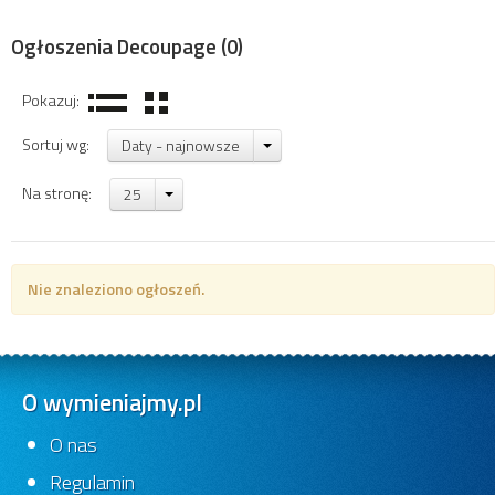
Ogłoszenia Decoupage
(0)
Pokazuj:
Sortuj wg:
Daty - najnowsze
Na stronę:
25
Nie znaleziono ogłoszeń.
O wymieniajmy.pl
O nas
Regulamin