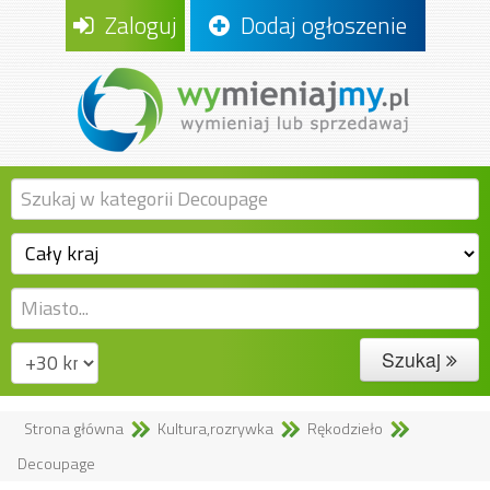
Zaloguj
Dodaj ogłoszenie
Szukaj
Strona główna
Kultura,rozrywka
Rękodzieło
Decoupage