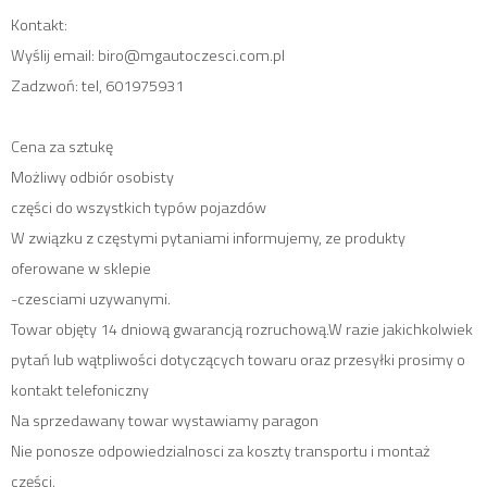
Kontakt:
Wyślij email: biro@mgautoczesci.com.pl
Zadzwoń: tel, 601975931
Cena za sztukę
Możliwy odbiór osobisty
części do wszystkich typów pojazdów
W związku z częstymi pytaniami informujemy, ze produkty
oferowane w sklepie
-czesciami uzywanymi.
Towar objęty 14 dniową gwarancją rozruchową.W razie jakichkolwiek
pytań lub wątpliwości dotyczących towaru oraz przesyłki prosimy o
kontakt telefoniczny
Na sprzedawany towar wystawiamy paragon
Nie ponosze odpowiedzialnosci za koszty transportu i montaż
części.