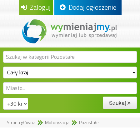
Zaloguj
Dodaj ogłoszenie
Szukaj
Strona główna
Motoryzacja
Pozostałe