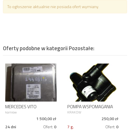
To ogłoszenie aktualnie nie posiada ofert wymiany.
Oferty podobne w kategorii
Pozostałe
:
MERCEDES VITO
POMPA WSPOMAGANIA
KOMPUTER
RENAULT CLIO I 1.4 1991-
karniow
KRAKOW
A6519009302
59 kW
1 500,00 zł
250,00 zł
A6519010702
24 dni
Ofert:
0
7 g.
Ofert:
0