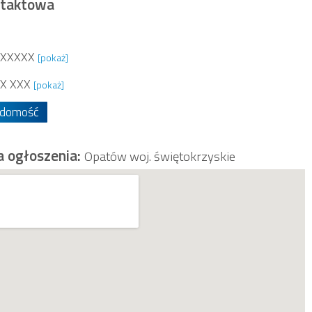
ntaktowa
XXXXXX
[pokaż]
X XXX
[pokaż]
adomość
a ogłoszenia:
Opatów woj. świętokrzyskie