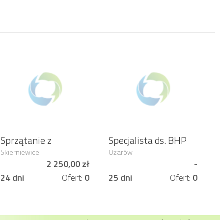
Sprzątanie z
Specjalista ds. BHP
orzeczeniem o
Skierniewice
Ożarów
niepełnosprawności,
2 250,00 zł
-
jedna zmiana
24 dni
Ofert:
0
25 dni
Ofert:
0