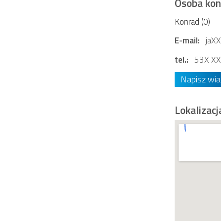
Osoba ko
Konrad (0)
E-mail:
jaX
tel.:
53X XX
Napisz wi
Lokalizacj