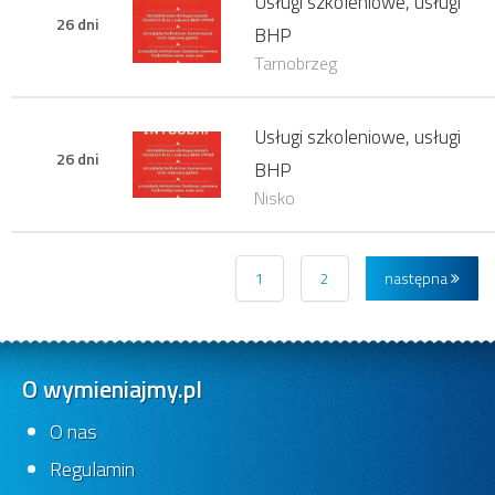
Usługi szkoleniowe, usługi
26 dni
BHP
Tarnobrzeg
Usługi szkoleniowe, usługi
26 dni
BHP
Nisko
1
2
następna
O wymieniajmy.pl
O nas
Regulamin