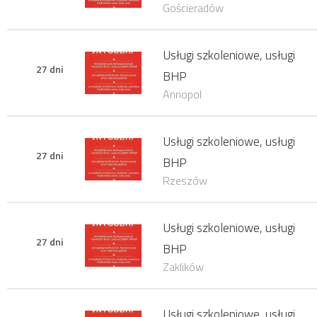
Gościeradów
Usługi szkoleniowe, usługi
27 dni
BHP
Annopol
Usługi szkoleniowe, usługi
27 dni
BHP
Rzeszów
Usługi szkoleniowe, usługi
27 dni
BHP
Zaklików
Usługi szkoleniowe, usługi