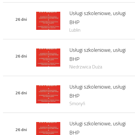
Usługi szkoleniowe, usługi
26 dni
BHP
Lublin
Usługi szkoleniowe, usługi
26 dni
BHP
Niedrzwica Duża
Usługi szkoleniowe, usługi
26 dni
BHP
Smoryń
Usługi szkoleniowe, usługi
26 dni
BHP