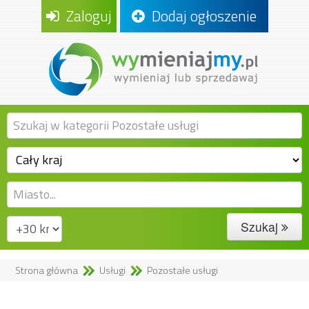
Zaloguj
Dodaj ogłoszenie
Szukaj
Strona główna
Usługi
Pozostałe usługi