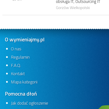
obsługa IT, Outsourcing IT
Gorzów Wielkopolski
O wymieniajmy.pl
O nas
Regulamin
F.A.Q.
Kontakt
Mapa kategorii
Pomocna dłoń
Jak dodać ogłoszenie