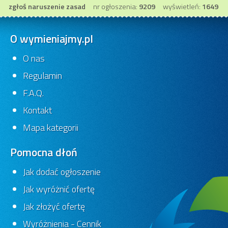
zgłoś naruszenie zasad
nr ogłoszenia:
9209
wyświetleń:
1649
O wymieniajmy.pl
O nas
Regulamin
Prace dla chałupników
polska
F.A.Q.
Specjalista ds. BHP
-
Gościeradów
Kontakt
24 dni
Ofert:
0
-
Mapa kategorii
24 dni
Ofert:
0
Pomocna dłoń
Jak dodać ogłoszenie
Jak wyróżnić ofertę
Jak złożyć ofertę
Wyróżnienia - Cennik
Specjalista ds. BHP