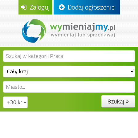
Zaloguj
Dodaj ogłoszenie
Szukaj