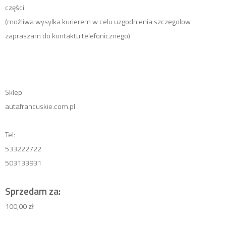
części.
(możliwa wysylka kurierem w celu uzgodnienia szczegolow
zapraszam do kontaktu telefonicznego)
Sklep
autafrancuskie.com.pl
Tel:
533222722
503133931
Sprzedam za:
100,00 zł