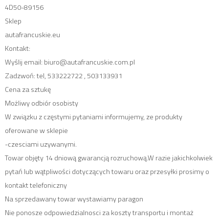
4D50-89156
Sklep
autafrancuskie.eu
Kontakt:
Wyślij email: biuro@autafrancuskie.com.pl
Zadzwoń: tel, 533222722 , 503133931
Cena za sztukę
Możliwy odbiór osobisty
W związku z częstymi pytaniami informujemy, ze produkty
oferowane w sklepie
-czesciami uzywanymi.
Towar objęty 14 dniową gwarancją rozruchową.W razie jakichkolwiek
pytań lub wątpliwości dotyczących towaru oraz przesyłki prosimy o
kontakt telefoniczny
Na sprzedawany towar wystawiamy paragon
Nie ponosze odpowiedzialnosci za koszty transportu i montaż