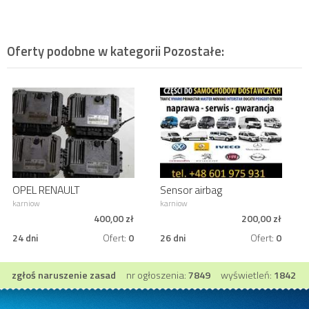
Oferty podobne w kategorii
Pozostałe
:
OPEL RENAULT
Sensor airbag
KOMPUTER 0281011890
1342894080 Ducato
karniow
karniow
8200091517
Boxer Jumper 06-13
400,00 zł
200,00 zł
24 dni
Ofert:
0
26 dni
Ofert:
0
zgłoś naruszenie zasad
nr ogłoszenia:
7849
wyświetleń:
1842