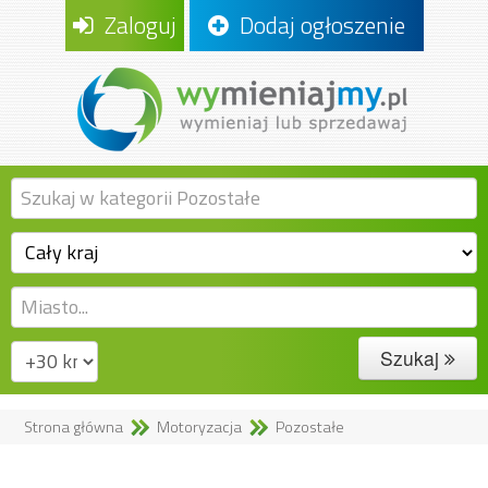
Zaloguj
Dodaj ogłoszenie
Szukaj
Strona główna
Motoryzacja
Pozostałe