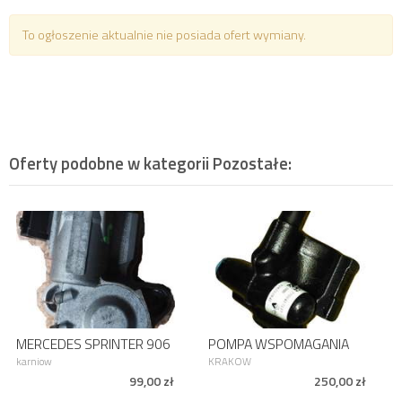
To ogłoszenie aktualnie nie posiada ofert wymiany.
Oferty podobne w kategorii
Pozostałe
:
MERCEDES SPRINTER 906
POMPA WSPOMAGANIA
blokada KIEROWNICY
RENAULT LAGUNA II
karniow
KRAKOW
RYGIEL
Grandtour 2.0 dCi
99,00 zł
250,00 zł