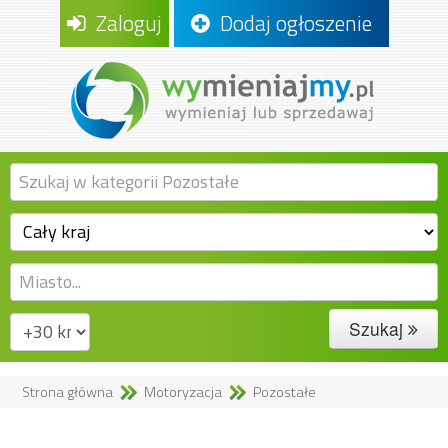
Zaloguj
Dodaj ogłoszenie
Szukaj
Strona główna
Motoryzacja
Pozostałe