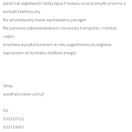
pytań lub wątpliwości dotyczących towaru oraz przesyłki prosimy o
kontakt telefoniczny
Na sprzedawany towar wystawiamy paragon
Nie ponosze odpowiedzialnosci za koszty transportu i montaż
części.
(możliwa wysylka kurierem w celu uzgodnienia szczegolow
zapraszam do kontaktu telefonicznego)
Sklep
autafrancuskie.com.pl
Tel:
533222722
503133931