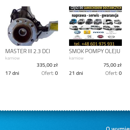
MASTER III 2.3 DCI
SMOK POMPY OLEJU
150 KM ZWROTNICA
PARTNER 1.6 HDI
karniow
karniow
PIASTA prawa
9643755580
335,00 zł
75,00 zł
17 dni
Ofert:
0
21 dni
Ofert:
0
O wymien