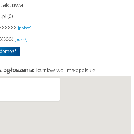
ntaktowa
pl (0)
XXXXXX
[pokaż]
X XXX
[pokaż]
adomość
a ogłoszenia:
karniow woj. małopolskie