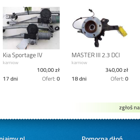
Kia Sportage IV
MASTER III 2.3 DCI
mechanizm
130 KM ZWROTNICA
karniow
karniow
wycieraczki 98100-
PIASTA prawa
100,00 zł
340,00 zł
f1000
17 dni
Ofert:
0
18 dni
Ofert:
0
zgłoś n
iajmy.pl
Pomocna dłoń