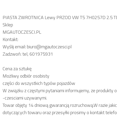
PIASTA ZWROTNICA Lewy PRZOD VW T5 7H0257D 2.5 TDi
Sklep
MGAUTOCZESCI.PL
Kontakt:
Wyślij email: biuro@mgautoczesci.pl
Zadzwoń: tel, 601975931
Cena za sztukę
Możliwy odbiór osobisty
części do wszystkich typów pojazdów
W związku z częstymi pytaniami informujemy, ze produkty 
-czesciami uzywanymi.
Towar objęty 14 dniową gwarancją rozruchową.W razie jakic
dotyczących towaru oraz przesyłki prosimy o kontakt telefo