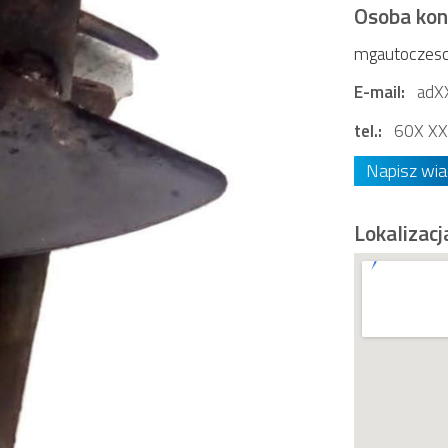
Osoba ko
mgautoczesci.
E-mail:
adX
tel.:
60X XX
Napisz wi
Lokalizacj