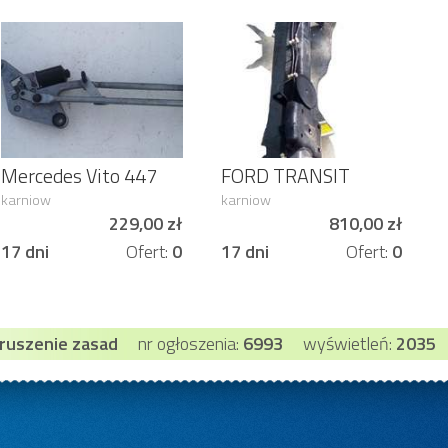
Mercedes Vito 447
FORD TRANSIT
Mechanizm
CUSTOM BELKA
karniow
karniow
wycieraczek
TYLNA 2.2 TDCI 12-
229,00 zł
810,00 zł
426648767
17 dni
Ofert:
0
17 dni
Ofert:
0
aruszenie zasad
nr ogłoszenia:
6993
wyświetleń:
2035