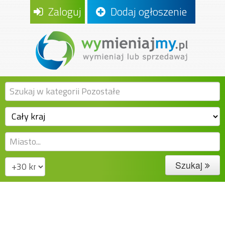
Zaloguj
Dodaj ogłoszenie
Szukaj