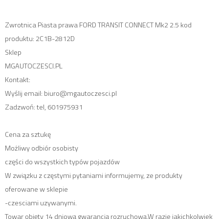
Zwrotnica Piasta prawa FORD TRANSIT CONNECT Mk2 2.5 kod
produktu: 2C1B-2812D
Sklep
MGAUTOCZESCI.PL
Kontakt:
Wyślij email: biuro@mgautoczesci.pl
Zadzwoń: tel, 601975931
Cena za sztukę
Możliwy odbiór osobisty
części do wszystkich typów pojazdów
W związku z częstymi pytaniami informujemy, ze produkty
oferowane w sklepie
-czesciami uzywanymi.
Towar objęty 14 dniową gwarancją rozruchową.W razie jakichkolwiek