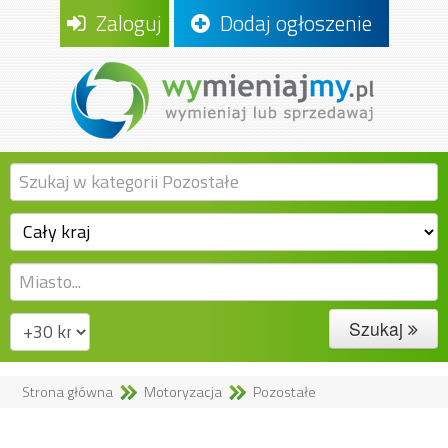
Zaloguj
Dodaj ogłoszenie
Szukaj
Strona główna
Motoryzacja
Pozostałe