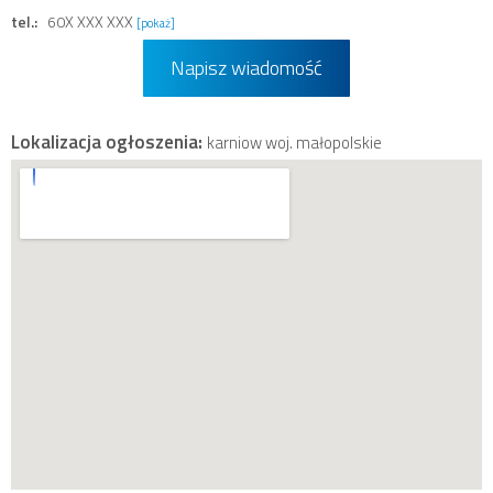
tel.:
60X XXX XXX
[pokaż]
Napisz wiadomość
Lokalizacja ogłoszenia:
karniow woj. małopolskie