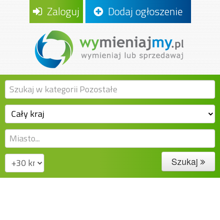
Zaloguj
Dodaj ogłoszenie
Szukaj