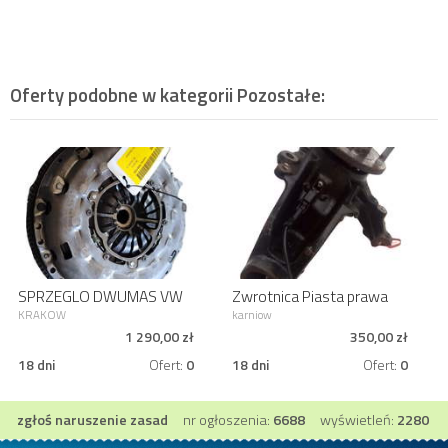
Oferty podobne w kategorii
Pozostałe
:
SPRZEGLO DWUMAS VW
Zwrotnica Piasta prawa
GOLF VII 2.0 TDI CRVA
FORD TRANSIT CONNECT
KRAKOW
karniow
Mk2 1.6 TDCI
1 290,00 zł
350,00 zł
18 dni
Ofert:
0
18 dni
Ofert:
0
zgłoś naruszenie zasad
nr ogłoszenia:
6688
wyświetleń:
2280