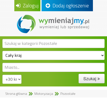
Zaloguj
Dodaj ogłoszenie
Szukaj
Strona główna
Motoryzacja
Pozostałe