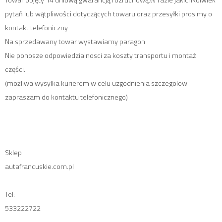
Towar objęty 14 dniową gwarancją rozruchową.W razie jakichkolwiek
pytań lub wątpliwości dotyczących towaru oraz przesyłki prosimy o
kontakt telefoniczny
Na sprzedawany towar wystawiamy paragon
Nie ponosze odpowiedzialnosci za koszty transportu i montaż
części.
(możliwa wysylka kurierem w celu uzgodnienia szczegolow
zapraszam do kontaktu telefonicznego)
Sklep
autafrancuskie.com.pl
Tel:
533222722