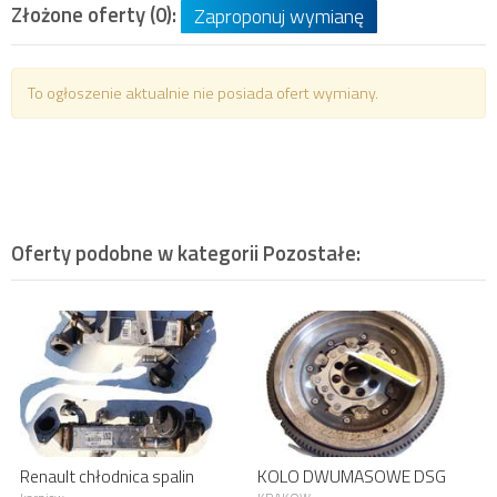
Złożone oferty (0):
Zaproponuj wymianę
To ogłoszenie aktualnie nie posiada ofert wymiany.
Oferty podobne w kategorii
Pozostałe
:
Renault chłodnica spalin
KOLO DWUMASOWE DSG
8200719993D
VW TIGUAN 2.0 TSI CHHB