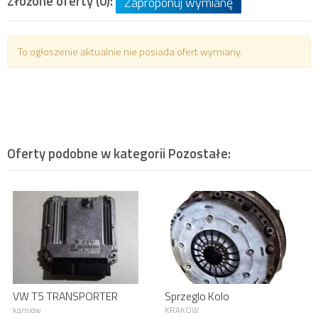
Złożone oferty (0):
Zaproponuj wymianę
To ogłoszenie aktualnie nie posiada ofert wymiany.
Oferty podobne w kategorii
Pozostałe
:
VW T5 TRANSPORTER
Sprzeglo Kolo
KOMPUTER 038906016M
Dwumasowe PEUGEOT
karniow
KRAKOW