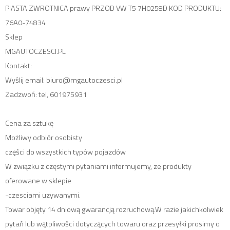
PIASTA ZWROTNICA prawy PRZOD VW T5 7H0258D KOD PRODUKTU:
76A0-74834
Sklep
MGAUTOCZESCI.PL
Kontakt:
Wyślij email: biuro@mgautoczesci.pl
Zadzwoń: tel, 601975931
Cena za sztukę
Możliwy odbiór osobisty
części do wszystkich typów pojazdów
W związku z częstymi pytaniami informujemy, ze produkty
oferowane w sklepie
-czesciami uzywanymi.
Towar objęty 14 dniową gwarancją rozruchową.W razie jakichkolwiek
pytań lub wątpliwości dotyczących towaru oraz przesyłki prosimy o