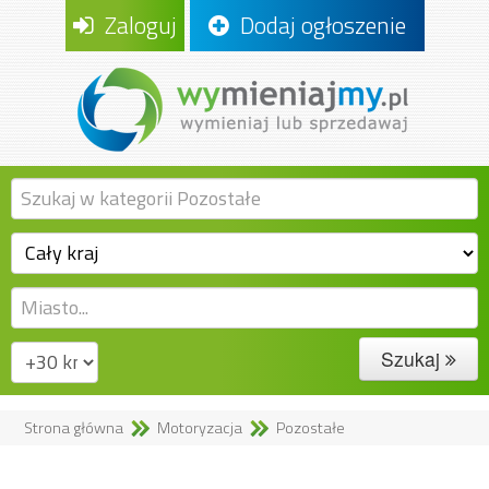
Zaloguj
Dodaj ogłoszenie
Szukaj
Strona główna
Motoryzacja
Pozostałe