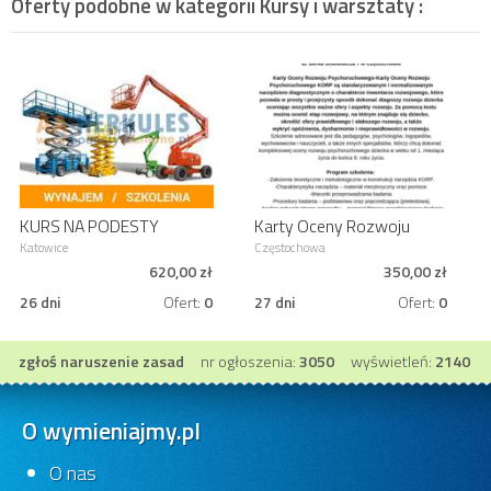
Oferty podobne w kategorii
Kursy i warsztaty
:
KURS NA PODESTY
Karty Oceny Rozwoju
RUCHOME, SZKOLENIE
Psychoruchowego KORP
Katowice
Częstochowa
OPERATORÓW Z
620,00 zł
350,00 zł
EGZAMINEM
26 dni
Ofert:
0
27 dni
Ofert:
0
zgłoś naruszenie zasad
nr ogłoszenia:
3050
wyświetleń:
2140
O wymieniajmy.pl
O nas