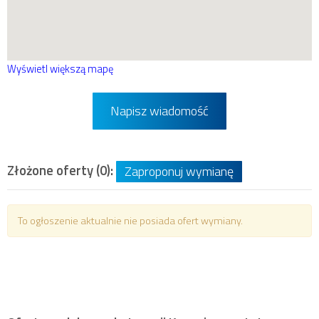
Wyświetl większą mapę
Napisz wiadomość
Złożone oferty (0):
Zaproponuj wymianę
To ogłoszenie aktualnie nie posiada ofert wymiany.