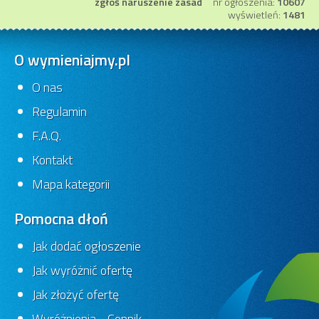
zgłoś naruszenie zasad
nr ogłoszenia:
10607
wyświetleń:
1481
O wymieniajmy.pl
O nas
Regulamin
Specjalista ds. BHP
Specjalista ds. BHP
F.A.Q.
Sandomierz
Smoryń
-
-
Kontakt
24 dni
Ofert:
0
24 dni
Ofert:
0
Mapa kategorii
Pomocna dłoń
Jak dodać ogłoszenie
Jak wyróżnić ofertę
Jak złożyć ofertę
Wyróżnienia - Cennik