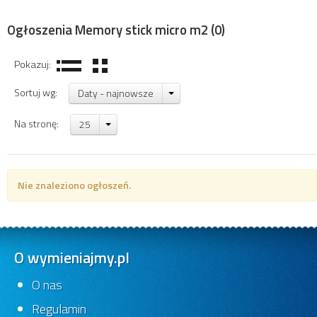
Ogłoszenia Memory stick micro m2
(0)
Pokazuj:
Sortuj wg:
Daty - najnowsze
Na stronę:
25
Nie znaleziono ogłoszeń.
O wymieniajmy.pl
O nas
Regulamin