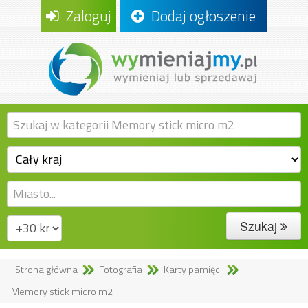
Zaloguj
Dodaj ogłoszenie
Szukaj
Strona główna
Fotografia
Karty pamięci
Memory stick micro m2