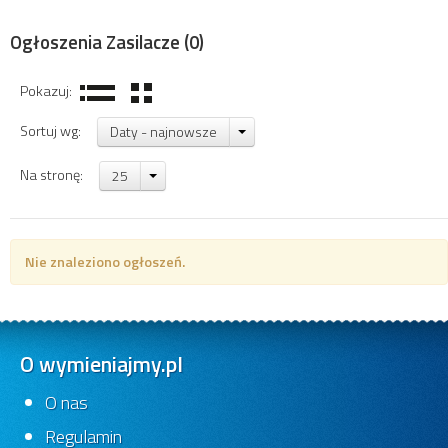
Ogłoszenia Zasilacze
(0)
Pokazuj:
Sortuj wg:
Daty - najnowsze
Na stronę:
25
Nie znaleziono ogłoszeń.
O wymieniajmy.pl
O nas
Regulamin