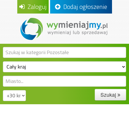
Zaloguj
Dodaj ogłoszenie
Szukaj