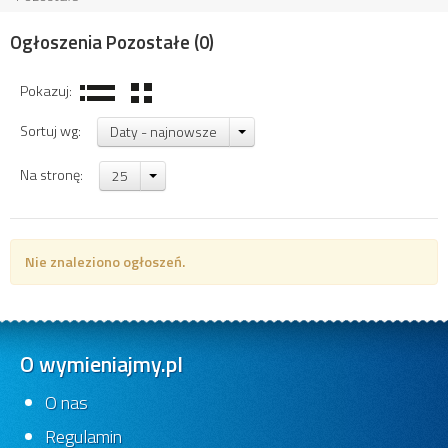
Ogłoszenia Pozostałe
(0)
Pokazuj:
Sortuj wg:
Daty - najnowsze
Na stronę:
25
Nie znaleziono ogłoszeń.
O wymieniajmy.pl
O nas
Regulamin