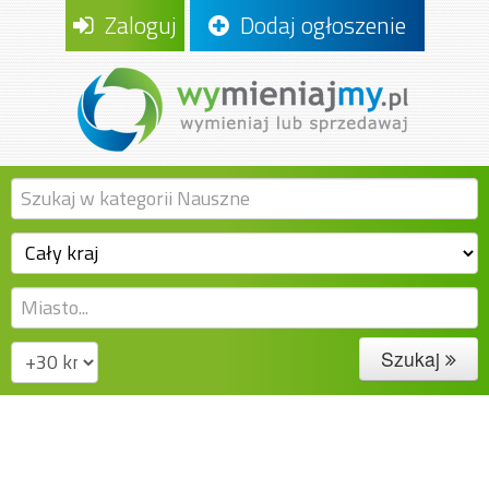
Zaloguj
Dodaj ogłoszenie
Szukaj