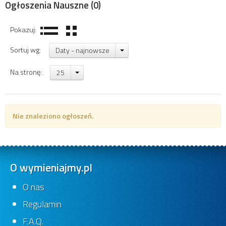
Ogłoszenia Nauszne
(0)
Pokazuj:
Sortuj wg:
Daty - najnowsze
Na stronę:
25
Nie znaleziono ogłoszeń.
O wymieniajmy.pl
O nas
Regulamin
F.A.Q.