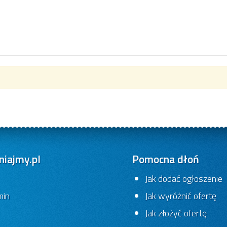
iajmy.pl
Pomocna dłoń
Jak dodać ogłoszenie
min
Jak wyróżnić ofertę
Jak złożyć ofertę