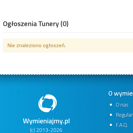
Ogłoszenia Tunery
(0)
Nie znaleziono ogłoszeń.
O wymien
O nas
Regula
F.A.Q.
(c) 2013-2026