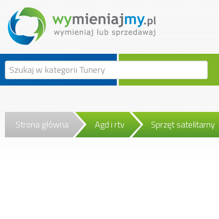
Strona główna
Agd i rtv
Sprzęt satelitarny