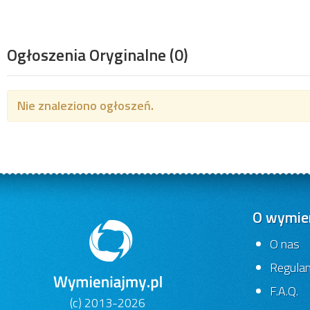
Ogłoszenia Oryginalne
(0)
Nie znaleziono ogłoszeń.
O wymien
O nas
Regula
F.A.Q.
(c) 2013-2026