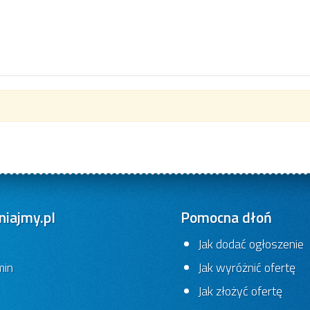
iajmy.pl
Pomocna dłoń
Jak dodać ogłoszenie
min
Jak wyróżnić ofertę
Jak złożyć ofertę