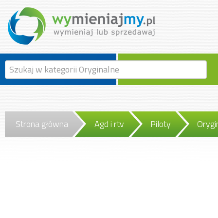
Strona główna
Agd i rtv
Piloty
Orygi