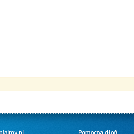
iajmy.pl
Pomocna dłoń