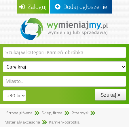
Zaloguj
Dodaj ogłoszenie
Szukaj
Strona główna
Sklep, firma
Przemysł
Materiały,akcesoria
Kamień-obróbka