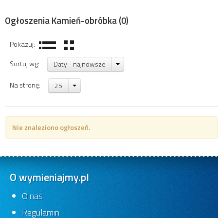
Ogłoszenia Kamień-obróbka
(0)
Pokazuj:
Sortuj wg:
Daty - najnowsze
Na stronę:
25
Nie znaleziono ogłoszeń.
O wymieniajmy.pl
O nas
Regulamin